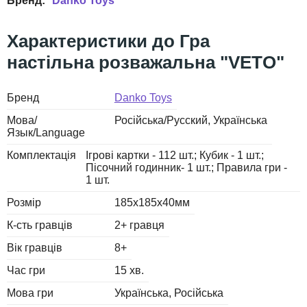
Danko Toys
Гра
настільна розважальна "VETO"
Бренд
Danko Toys
Мова/
Російська/Русский
Українська
Язык/Language
Комплектація
Ігрові картки - 112 шт.; Кубик - 1 шт.;
Пісочний годинник- 1 шт.; Правила гри -
1 шт.
Розмір
185х185х40мм
К-сть гравців
2+ гравця
Вік гравців
8+
Час гри
15 хв.
Мова гри
Українська
Російська