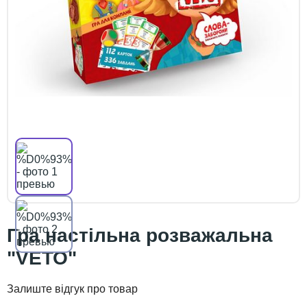
Гра настільна розважальна
"VETO"