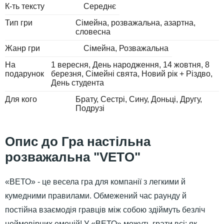
К-ть тексту
Середнє
Тип гри
Сімейна, розважальна, азартна,
словесна
Жанр гри
Сімейна
Розважальна
На
1 вересня
День народження
14 жовтня
8
подарунок
березня
Сімейні свята
Новий рік + Різдво
День студента
Для кого
Брату
Сестрі
Сину
Доньці
Другу
Подрузі
Гра настільна
розважальна "VETO"
«ВЕТО» - це весела гра для компанії з легкими й
кумедними правилами. Обмежений час раунду й
постійна взаємодія гравців між собою здіймуть безліч
неймовірних емоцій! У «ВЕТО» можуть грати всі: як