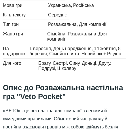
Мова гри
Українська
Російська
К-ть тексту
Середнє
Тип гри
Розважальна, Для компанії
Жанр гри
Сімейна
Розважальна
Для
компанії
На
1 вересня
День народження
14 жовтня
8
подарунок
березня
Сімейні свята
Новий рік + Різдво
Для кого
Брату
Сестрі
Сину
Доньці
Другу
Подрузі
Школяру
Розважальна настільна
гра "Veto Pocket"
«ВЕТО» - це весела гра для компанії з легкими й
кумедними правилами. Обмежений час раунду й
постійна взаємодія гравців між собою здіймуть безліч