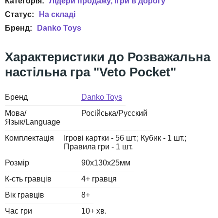
Лідери продажу
Ігри в дорогу
Danko Toys
Розважальна
настільна гра "Veto Pocket"
Бренд
Danko Toys
Мова/
Російська/Русский
Язык/Language
Комплектація
Ігрові картки - 56 шт.; Кубик - 1 шт.;
Правила гри - 1 шт.
Розмір
90х130x25мм
К-сть гравців
4+ гравця
Вік гравців
8+
Час гри
10+ хв.