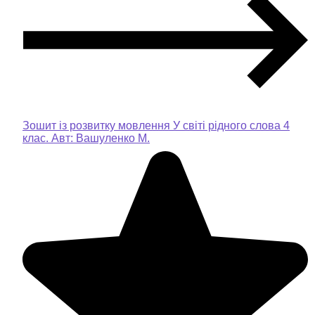
Зошит із розвитку мовлення У світі рідного слова 4
клас. Авт: Вашуленко М.