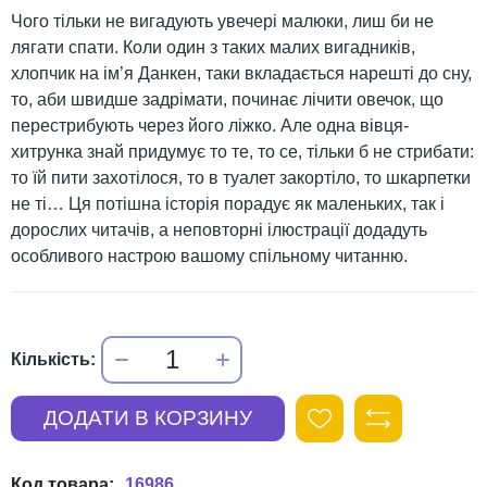
Чого тільки не вигадують увечері малюки, лиш би не
лягати спати. Коли один з таких малих вигадників,
хлопчик на ім’я Данкен, таки вкладається нарешті до сну,
то, аби швидше задрімати, починає лічити овечок, що
перестрибують через його ліжко. Але одна вівця-
хитрунка знай придумує то те, то се, тільки б не стрибати:
то їй пити захотілося, то в туалет закортіло, то шкарпетки
не ті… Ця потішна історія порадує як маленьких, так і
дорослих читачів, а неповторні ілюстрації додадуть
особливого настрою вашому спільному читанню.
16986