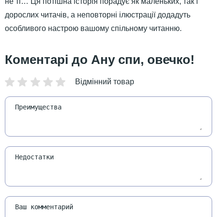
не ті… Ця потішна історія порадує як маленьких, так і
дорослих читачів, а неповторні ілюстрації додадуть
особливого настрою вашому спільному читанню.
Ану спи, овечко!