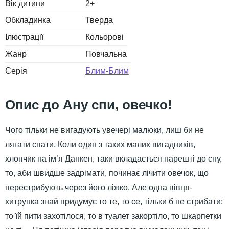
Вік дитини
2+
Обкладинка
Тверда
Ілюстрації
Кольорові
Жанр
Повчальна
Серія
Блим-Блим
Ану спи, овечко!
Чого тільки не вигадують увечері малюки, лиш би не
лягати спати. Коли один з таких малих вигадників,
хлопчик на ім’я Данкен, таки вкладається нарешті до сну,
то, аби швидше задрімати, починає лічити овечок, що
перестрибують через його ліжко. Але одна вівця-
хитрунка знай придумує то те, то се, тільки б не стрибати:
то їй пити захотілося, то в туалет закортіло, то шкарпетки