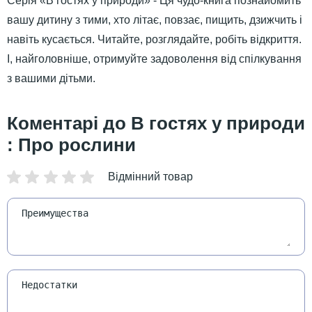
Серія «В гостях у природи» - Ця чудо-книга познайомить
вашу дитину з тими, хто літає, повзає, пищить, дзижчить і
навіть кусається. Читайте, розглядайте, робіть відкриття.
І, найголовніше, отримуйте задоволення від спілкування
з вашими дітьми.
В гостях у природи
: Про рослини