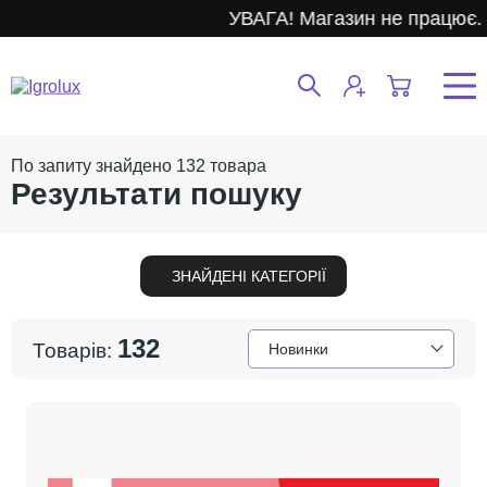
УВАГА! Магазин не працює.
132
a
Результати пошуку
132