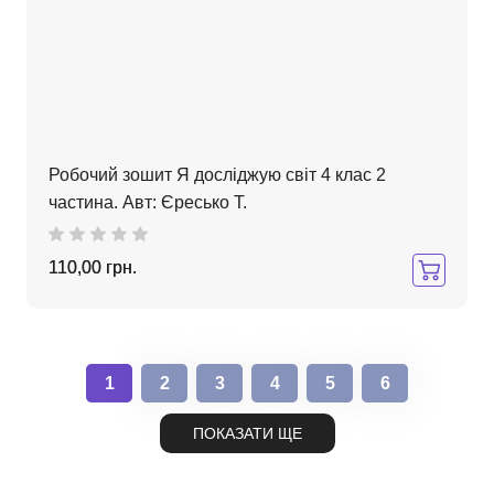
Робочий зошит Я досліджую світ 4 клас 2
частина. Авт: Єресько Т.
110,00 грн.
1
2
3
4
5
6