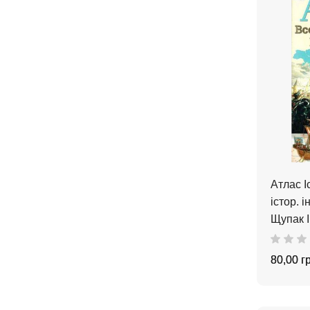
Атлас І
істор. і
Щупак І
80,00 г