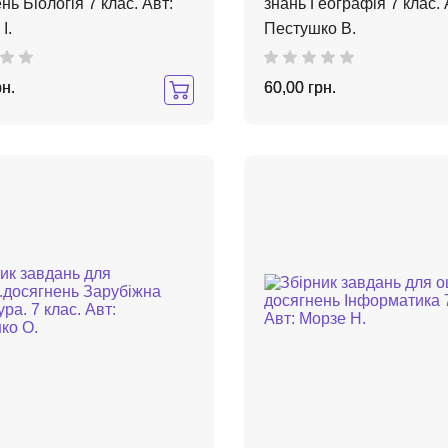
нь Біологія 7 клас. Авт:
знань Географія 7 клас. 
І.
Пестушко В.
рн.
60,00 грн.