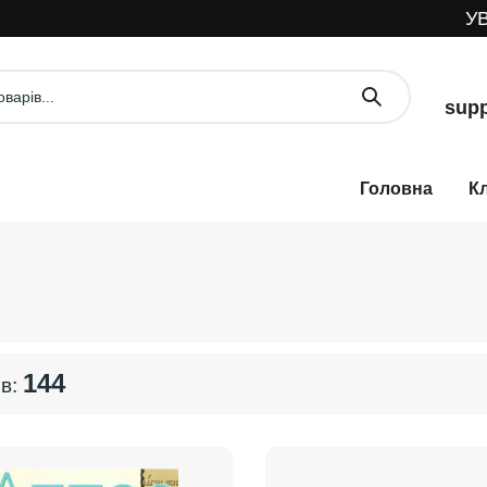
УВАГА!
supp
К
144