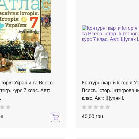
сторія України та Всесв.
Контурні карти Історія У
нтегр. курс 7 клас. Авт:
Всесв. істор. Інтегрован
.
клас. Авт: Щупак І.
рн.
40,00 грн.