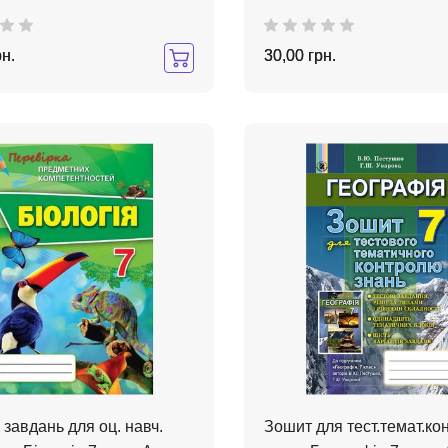
рн.
30,00 грн.
 завдань для оц. навч.
Зошит для тест.темат.ко