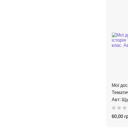
Мої дос
Тематич
Авт: Щу
60,00 г