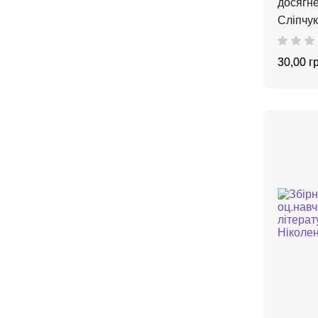
досягне
Сліпчук 
30,00 г