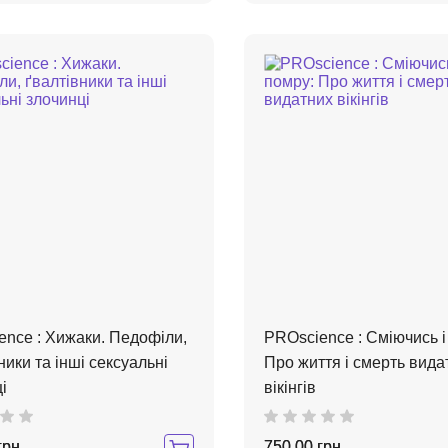
nce : Хижаки. Педофіли,
PROscience : Сміючись і
ники та інші сексуальні
Про життя і смерть вида
і
вікінгів
грн.
750,00 грн.