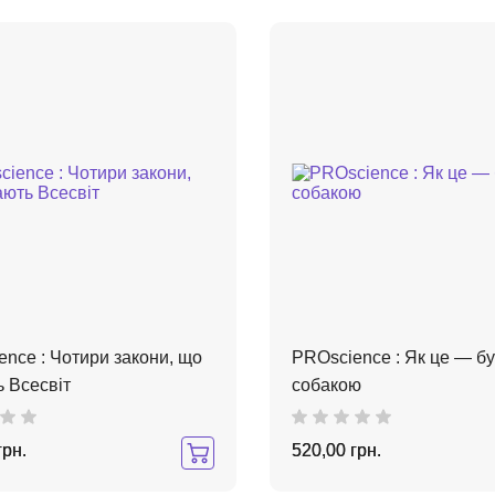
nce : Чотири закони, що
PROscience : Як це — бу
 Всесвіт
собакою
грн.
520,00 грн.