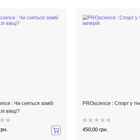
nce : Чи сняться зомбі
PROscience : Спорт у тін
лі вівці?
грн.
450,00 грн.