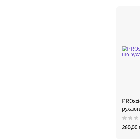
PROscie
рухають
290,00 