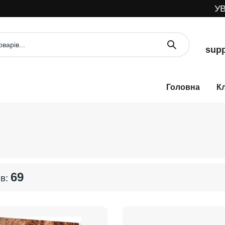
УВАГА!
supp
К
69