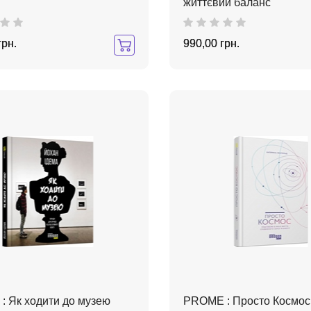
життєвий баланс
грн.
990,00 грн.
: Як ходити до музею
PROME : Просто Космос