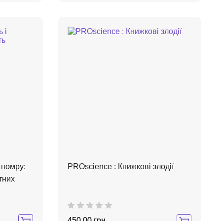
 помру:
PROscience : Книжкові злодії
тних
450,00 грн.