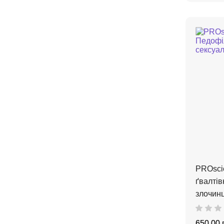
PROscie
ґвалтів
злочинц
650,00 