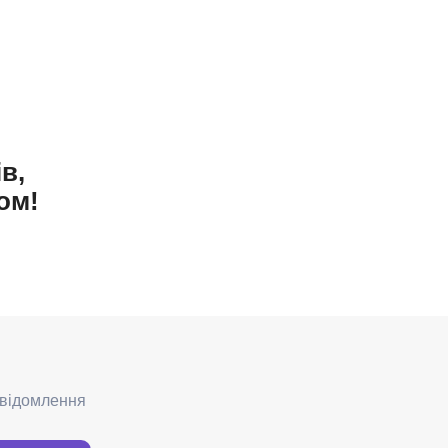
в,
ом!