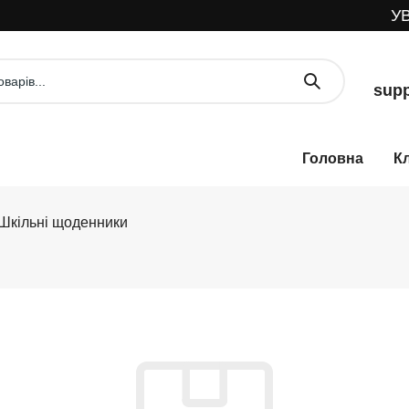
УВА
supp
К
Шкільні щоденники