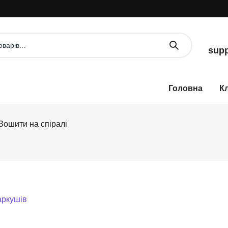
supp
К
Зошити на спіралі