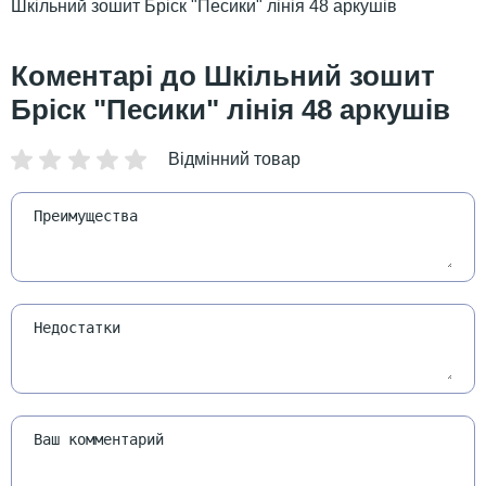
Шкільний зошит Бріск "Песики" лінія 48 аркушів
Шкільний зошит
Бріск "Песики" лінія 48 аркушів