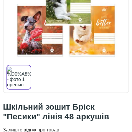
Шкільний зошит Бріск
"Песики" лінія 48 аркушів