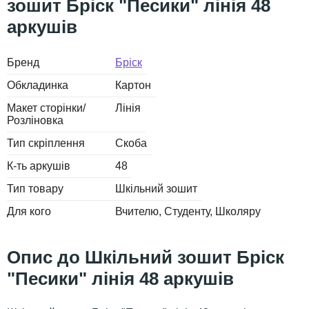
зошит Бріск "Песики" лінія 48
аркушів
Бренд
Бріск
Обкладинка
Картон
Макет сторінки/
Лінія
Розліновка
Тип скріплення
Скоба
К-ть аркушів
48
Тип товару
Шкільний зошит
Для кого
Вчителю
Студенту
Школяру
Шкільний зошит Бріск
"Песики" лінія 48 аркушів