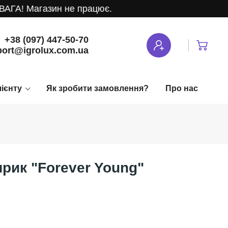
ГА! Магазин не працює.
+38 (097) 447-50-70
ort@igrolux.com.ua
лієнту
Як зробити замовлення?
Про нас
рик "Forever Young"