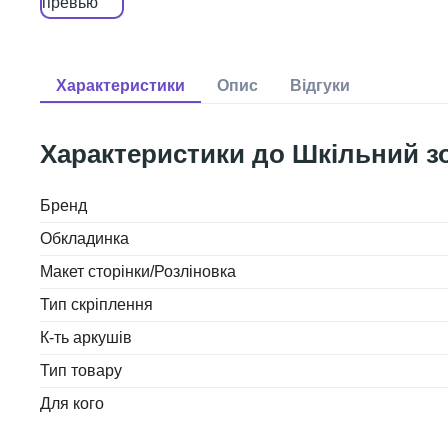
Шкільний зо
Бренд
Обкладинка
Макет сторінки/Розліновка
Тип скріплення
К-ть аркушів
Тип товару
Для кого