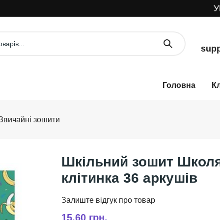
УВА
supp
К
Звичайні зошити
Шкільний зошит Школя
клітинка 36 аркушів
15,60 грн.