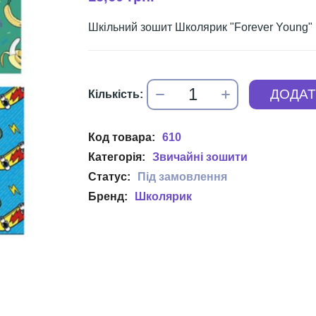
Шкільний зошит Школярик "Forever Young" 
610
Звичайні зошити
Школярик