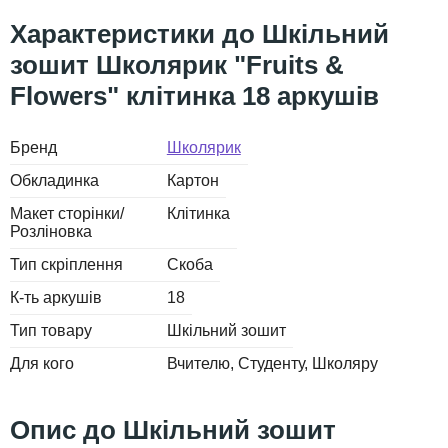
Шкільний
зошит Школярик "Fruits &
Flowers" клітинка 18 аркушів
Бренд
Школярик
Обкладинка
Картон
Макет сторінки/
Клітинка
Розліновка
Тип скріплення
Скоба
К-ть аркушів
18
Тип товару
Шкільний зошит
Для кого
Вчителю
Студенту
Школяру
Шкільний зошит