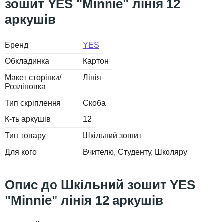
зошит YES "Minnie" лінія 12
аркушів
Бренд
YES
Обкладинка
Картон
Макет сторінки/
Лінія
Розліновка
Тип скріплення
Скоба
К-ть аркушів
12
Тип товару
Шкільний зошит
Для кого
Вчителю
Студенту
Школяру
Шкільний зошит YES
"Minnie" лінія 12 аркушів