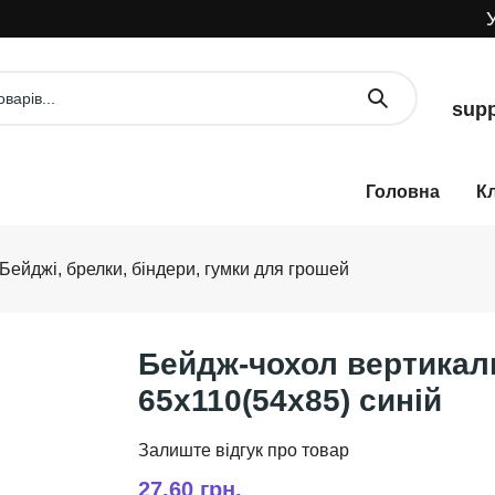
УВА
supp
К
Бейджі, брелки, біндери, гумки для грошей
Бейдж-чохол вертикаль
65х110(54х85) синій
27,60 грн.