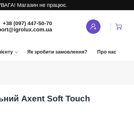
ГА! Магазин не працює.
+38 (097) 447-50-70
ort@igrolux.com.ua
лієнту
Як зробити замовлення?
Про нас
ний Axent Soft Touch