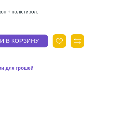
он + полістирол.
мки для грошей