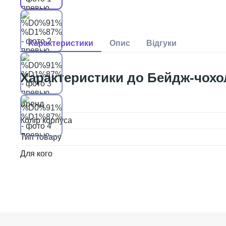
Бейдж-чохол
Бренд
Колір корпуса
Тип товару
Для кого