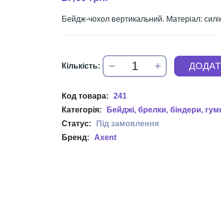
Бейдж-чохол вертикальний. Матеріал: силік
241
Бейджі, брелки, біндери, гу
Axent