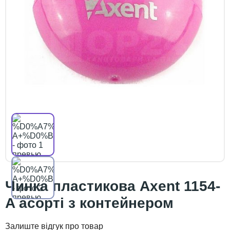
Чинка пластикова Axent 1154-
A асорті з контейнером