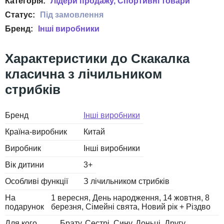
Лідери продажу
Спортивні товари
Інші виробники
Скакалка
класична з лічильником
стрибків
Бренд
Інші виробники
Країна-виробник
Китай
Виробник
Інші виробники
Вік дитини
3+
Особливі функції
З лічильником стрибків
На
1 вересня
День народження
14 жовтня
8
подарунок
березня
Сімейні свята
Новий рік + Різдво
Для кого
Брату
Сестрі
Сину
Доньці
Другу