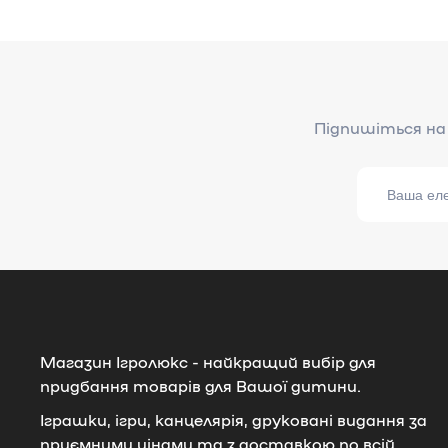
Магазин Ігролюкс - найкращий вибір для
придбання товарів для Вашої дитини.
Іграшки, ігри, канцелярія, друковані видання за
приємними цінами та з доставкою по всій