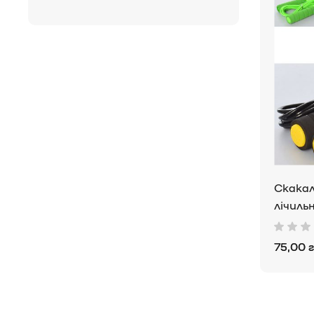
Скакал
лічиль
75,00 г