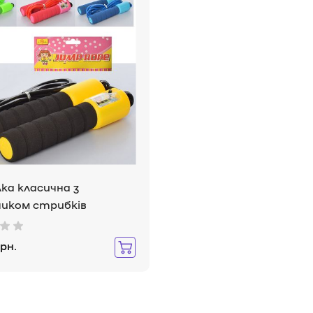
ка класична з
ником стрибків
рн.