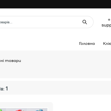
+
sup
Клі
ні товари
1