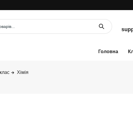
supp
К
 клас
Хімія