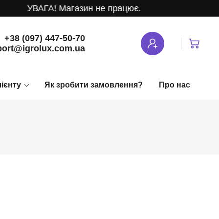
УВАГА! Магазин не працює.
+38 (097) 447-50-70
ort@igrolux.com.ua
лієнту
Як зробити замовлення?
Про нас