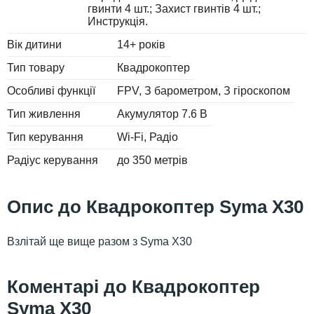
гвинти 4 шт.; Захист гвинтів 4 шт.;
Инструкція.
Вік дитини
14+ років
Тип товару
Квадрокоптер
Особливі функції
FPV
З барометром
З гіроскопом
Тип живлення
Акумулятор 7.6 В
Тип керування
Wi-Fi
Радіо
Радіус керування
до 350 метрів
Квадрокоптер Syma X30
Взлітай ще вище разом з Syma X30
Квадрокоптер
Syma X30