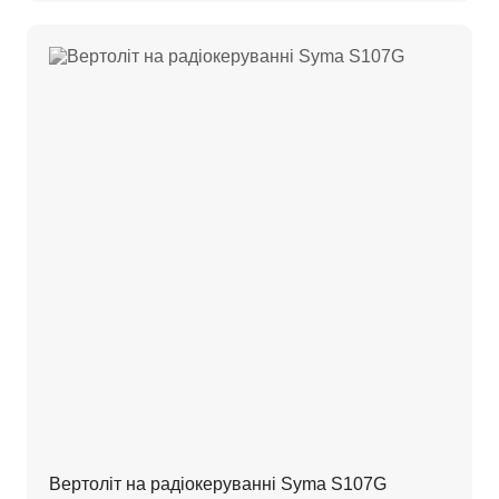
Вертоліт на радіокеруванні Syma S107G