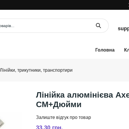
УВ
supp
К
Лінійки, трикутники, транспортири
Лінійка алюмінієва Axe
СМ+Дюйми
33,30 грн.