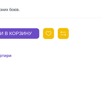
зних боків.
ортири