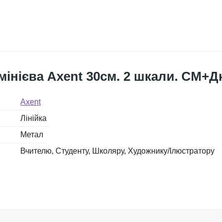
мінієва Axent 30см. 2 шкали. СМ+
Axent
Лінійка
Метал
Вчителю
Студенту
Школяру
Художнику/Ілюстратору