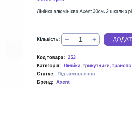
Лінійка алюмінієва Axent 30см. 2 шкали з рі
253
Лінійки, трикутники, трансп
Axent