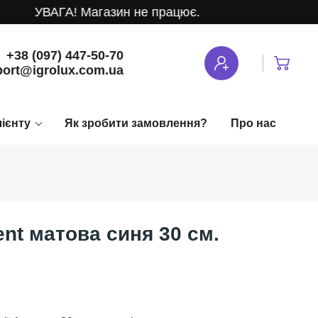
УВАГА! Магазин не працює.
+38 (097) 447-50-70
ort@igrolux.com.ua
лієнту
Як зробити замовлення?
Про нас
ent матова синя 30 см.