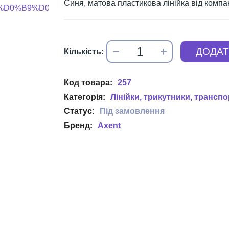
Синя, матова пластикова лінійка від компан
257
Лінійки, трикутники, трансп
Axent