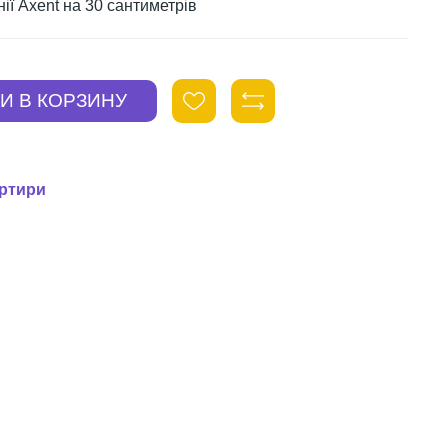
ії Axent на 30 сантиметрів
ортири