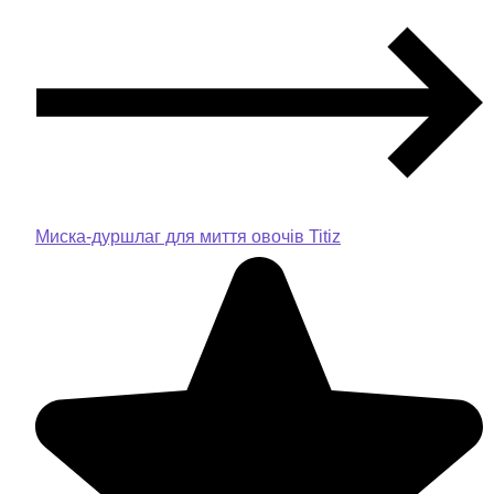
Миска-дуршлаг для миття овочів Titiz