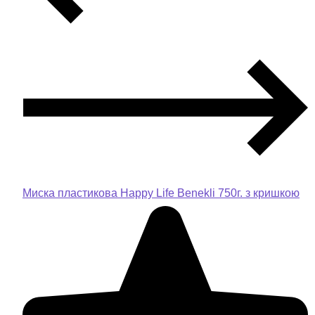
Миска пластикова Happy Life Benekli 750г. з кришкою