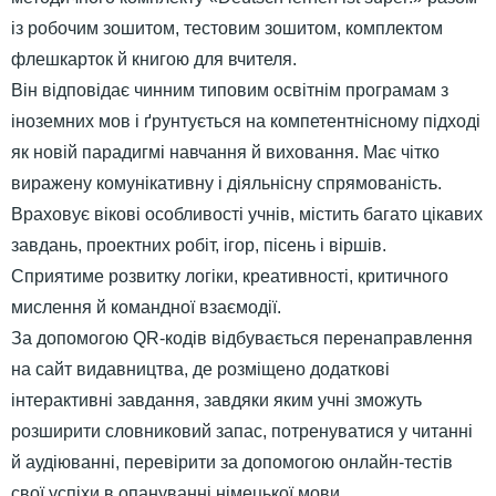
із робочим зошитом, тестовим зошитом, комплектом
флешкарток й книгою для вчителя.
Він відповідає чинним типовим освітнім програмам з
іноземних мов і ґрунтується на компетентнісному підході
як новій парадигмі навчання й виховання. Має чітко
виражену комунікативну і діяльнісну спрямованість.
Враховує вікові особливості учнів, містить багато цікавих
завдань, проектних робіт, ігор, пісень і віршів.
Сприятиме розвитку логіки, креативності, критичного
мислення й командної взаємодії.
За допомогою QR-кодів відбувається перенаправлення
на сайт видавництва, де розміщено додаткові
інтерактивні завдання, завдяки яким учні зможуть
розширити словниковий запас, потренуватися у читанні
й аудіюванні, перевірити за допомогою онлайн-тестів
свої успіхи в опануванні німецької мови.