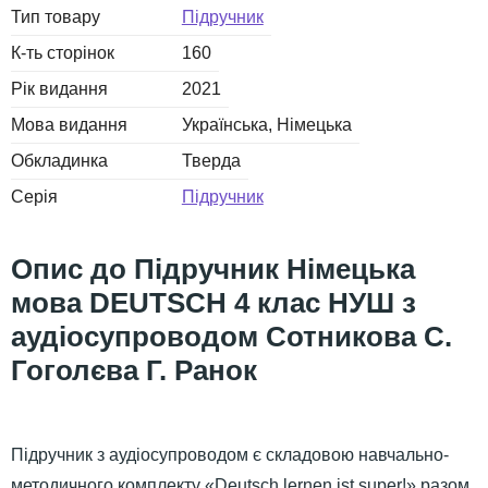
Тип товару
Підручник
К-ть сторінок
160
Рік видання
2021
Мова видання
Українська
Німецька
Обкладинка
Тверда
Серія
Підручник
Підручник Німецька
мова DEUTSCH 4 клас НУШ з
аудіосупроводом Сотникова С.
Гоголєва Г. Ранок
Підручник з аудіосупроводом є складовою навчально-
методичного комплекту «Deutsch lernen ist super!» разом