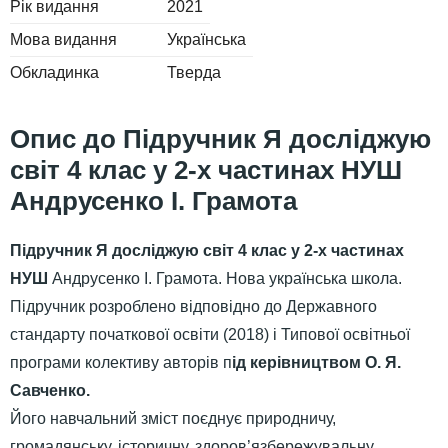
Рік видання
2021
Мова видання
Українська
Обкладинка
Тверда
Підручник Я досліджую
світ 4 клас у 2-х частинах НУШ
Андрусенко І. Грамота
Підручник Я досліджую світ 4 клас у 2-х частинах
НУШ
Андрусенко І. Грамота. Нова українська школа.
Підручник розроблено відповідно до Державного
стандарту початкової освіти (2018) і Типової освітньої
програми колективу авторів п
ід керівництвом О. Я.
Савченко.
Його навчальний зміст поєднує природничу,
громадянську, історичну, здоров’язбережувальну,