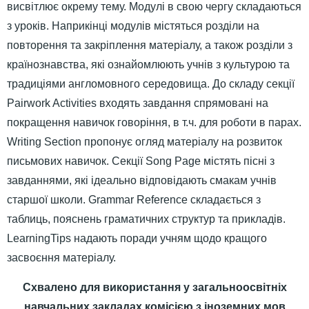
висвітлює окрему тему. Модулі в свою чергу складаються
з уроків. Наприкінці модулів містяться розділи на
повторення та закріплення матеріалу, а також розділи з
країнознавства, які ознайомлюють учнів з культурою та
традиціями англомовного середовища. До складу секції
Pairwork Activities входять завдання спрямовані на
покращення навичок говоріння, в т.ч. для роботи в парах.
Writing Section пропонує огляд матеріалу на розвиток
письмових навичок. Секції Song Page містять пісні з
завданнями, які ідеально відповідають смакам учнів
старшої школи. Grammar Reference складається з
таблиць, пояснень граматичних структур та прикладів.
LearningTips надають поради учням щодо кращого
засвоєння матеріалу.
Схвалено для використання у загальноосвітніх
навчальних закладах комісією з іноземних мов