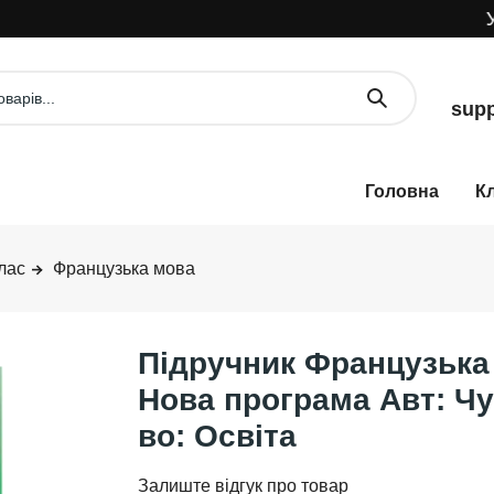
УВА
supp
К
лас
Французька мова
Підручник Французька 
Нова програма Авт: Чу
во: Освіта