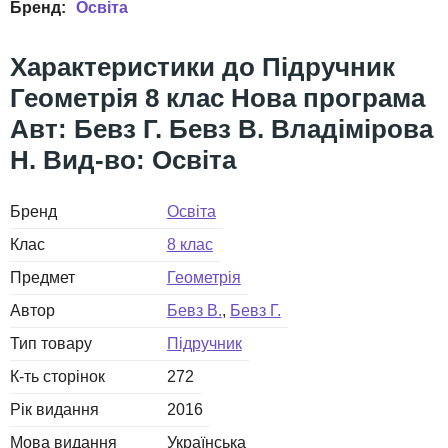
Освіта
Підручник
Геометрія 8 клас Нова програма
Авт: Бевз Г. Бевз В. Владімірова
Н. Вид-во: Освіта
Бренд
Освіта
Клас
8 клас
Предмет
Геометрія
Автор
Бевз В.
Бевз Г.
Тип товару
Підручник
К-ть сторінок
272
Рік видання
2016
Мова видання
Українська