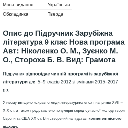
Мова видання
Українська
Обкладинка
Тверда
Підручник Зарубіжна
література 9 клас Нова програма
Авт: Ніколенко О. М., Зуєнко М.
О., Стороха Б. В. Вид: Грамота
Підручник
відповідає чинній програмі із зарубіжної
літератури
для 5–9 класів 2012 зі змінами 2015–2017
рр.
У ньому вміщено яскраві огляди літературних епох і напрямів XVIII–
XIX ст. а також представлено популярні серед сучасної молоді твори
Європи та США XX ст.
Він створений на підставі
компетентнісного
підходу.