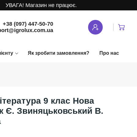
УВАГА! Магазин не працює.
+38 (097) 447-50-70
ort@igrolux.com.ua
лієнту
Як зробити замовлення?
Про нас
ітература 9 клас Нова
к Є. Звиняцьковський В.
а