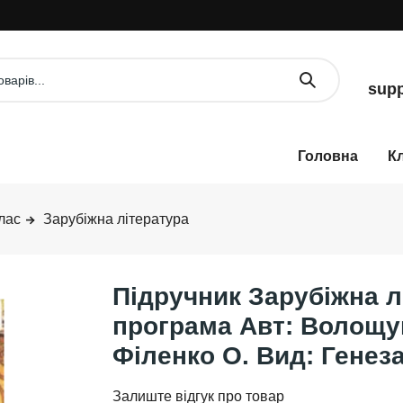
supp
К
лас
Зарубіжна література
Підручник Зарубіжна л
програма Авт: Волощу
Філенко О. Вид: Генез