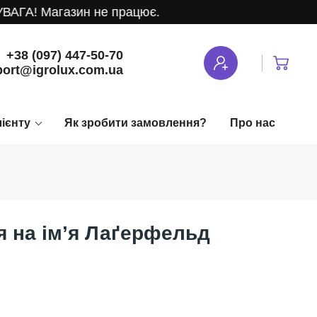
ГА! Магазин не працює.
+38 (097) 447-50-70
ort@igrolux.com.ua
лієнту
Як зробити замовлення?
Про нас
я на ім’я Лаґерфельд