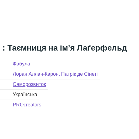
 : Таємниця на ім’я Лаґерфельд
Фабула
Лоран Аллан-Карон, Патрік де Сінеті
Саморозвиток
Українська
PROcreators