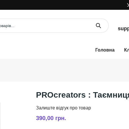
УВА
supp
К
PROcreators : Таємниц
390,00 грн.