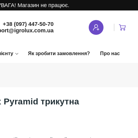
ГА! Магазин не працює.
+38 (097) 447-50-70
ort@igrolux.com.ua
лієнту
Як зробити замовлення?
Про нас
 Pyramid трикутна