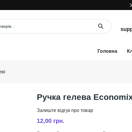
УВА
supp
К
еві
Ручка гелева Economix
12,00 грн.