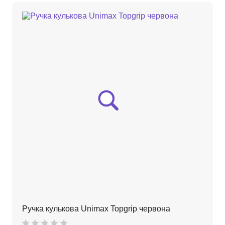
Ручка кулькова Unimax Topgrip чeрвона