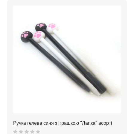
Ручка гелева синя з іграшкою "Лапка" асорті