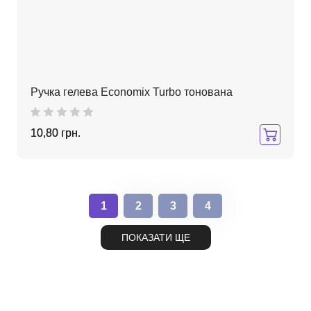
Ручка гелева Economix Turbo тонована
10,80 грн.
1
2
3
4