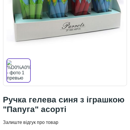
Ручка гелева синя з іграшкою
"Папуга" асорті