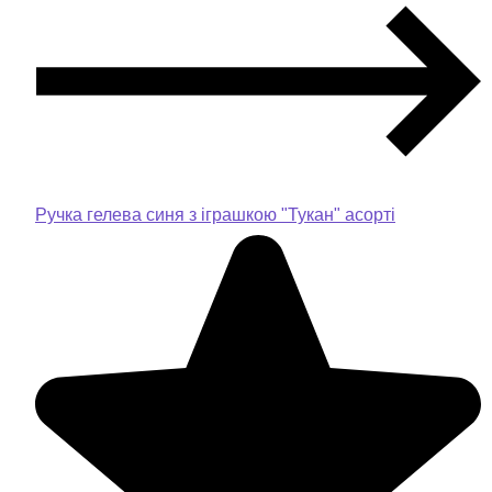
Ручка гелева синя з іграшкою "Тукан" асорті