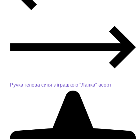
Ручка гелева синя з іграшкою "Лапка" асорті