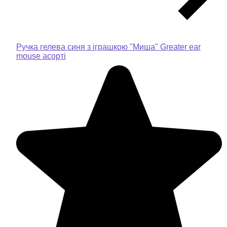
Ручка гелева синя з іграшкою "Миша" Greater ear
mouse асорті