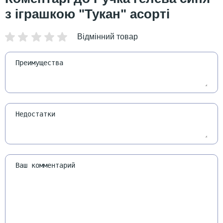
з іграшкою "Тукан" асорті