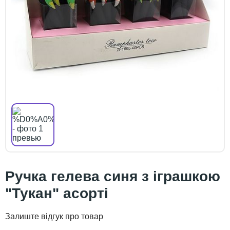
Ручка гелева синя з іграшкою
"Тукан" асорті