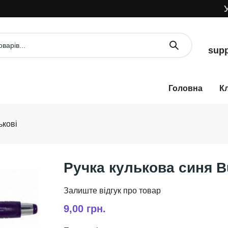
УВА
supp
К
ькові
Ручка кулькова синя B
9,00 грн.