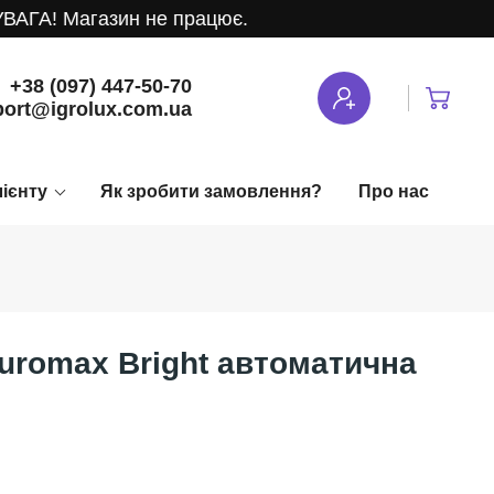
ГА! Магазин не працює.
+38 (097) 447-50-70
ort@igrolux.com.ua
лієнту
Як зробити замовлення?
Про нас
uromax Bright автоматична