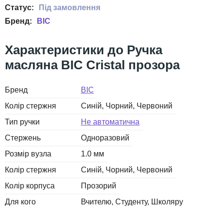
BIC
Ручка
масляна BIC Cristal прозора
Бренд
BIC
Колір стержня
Синій
Чорний
Червоний
Тип ручки
Не автоматична
Стержень
Одноразовий
Розмір вузла
1.0 мм
Колір стержня
Синій
Чорний
Червоний
Колір корпуса
Прозорий
Для кого
Вчителю
Студенту
Школяру