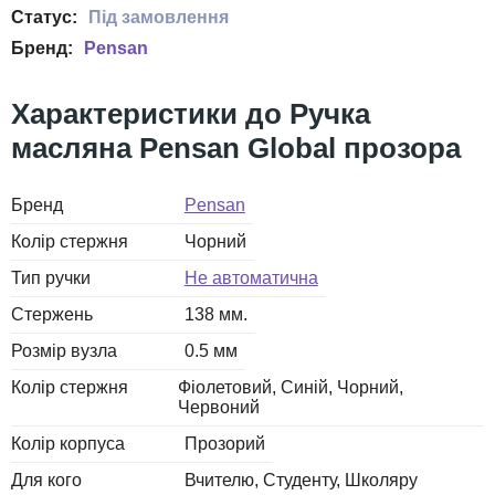
Pensan
Ручка
масляна Pensan Global прозора
Бренд
Pensan
Колір стержня
Чорний
Тип ручки
Не автоматична
Стержень
138 мм.
Розмір вузла
0.5 мм
Колір стержня
Фіолетовий
Синій
Чорний
Червоний
Колір корпуса
Прозорий
Для кого
Вчителю
Студенту
Школяру