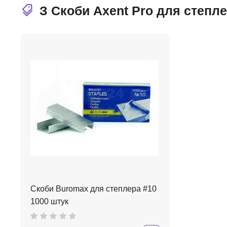
З Скоби Axent Pro для степл
Скоби Buromax для степлера #10
1000 штук