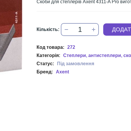
Скоби для степлерів Axent 4311-A Pro вигот
272
Степлери, антистеплери, ск
Axent