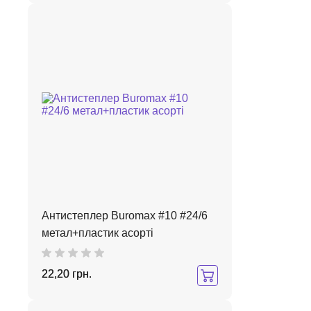
Антистеплер Buromax #10 #24/6
метал+пластик асорті
22,20 грн.