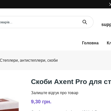
УВАГА
supp
К
Степлери, антистеплери, скоби
Скоби Axent Pro для с
9,30 грн.