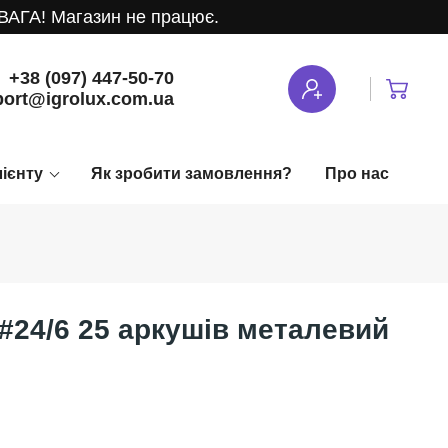
! Магазин не працює.
+38 (097) 447-50-70
ort@igrolux.com.ua
лієнту
Як зробити замовлення?
Про нас
 #24/6 25 аркушів металевий