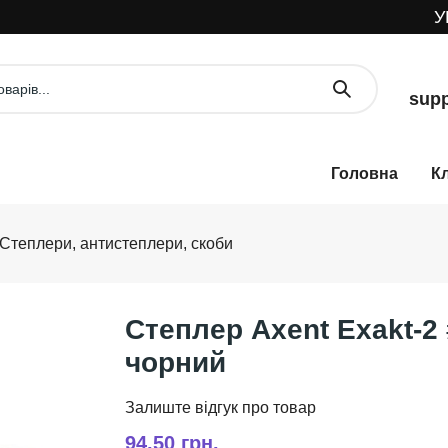
УВАГА
supp
К
Степлери, антистеплери, скоби
Степлер Axent Exakt-2
чорний
94,50 грн.