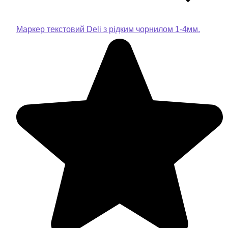
Маркер текстовий Deli з рідким чорнилом 1-4мм.