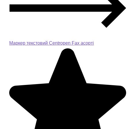
Маркер текстовий Centropen Fax асорті