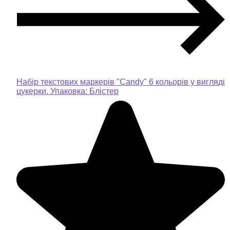
Набір текстових маркерів "Candy" 6 кольорів у вигляді
цукерки. Упаковка: Блістер