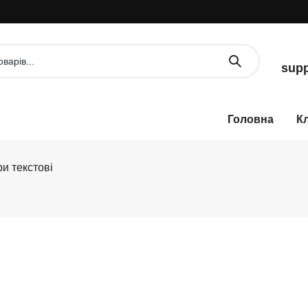
supp
К
и текстові