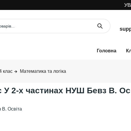
УВАГА! 
supp
К
4 клас
Математика та логіка
 У 2-х частинах НУШ Бевз В. Ос
 В. Освіта