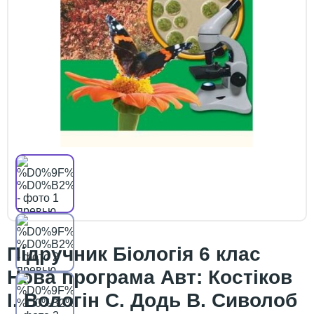
Підручник Біологія 6 клас
Нова програма Авт: Костіков
І. Вологін С. Додь В. Сиволоб