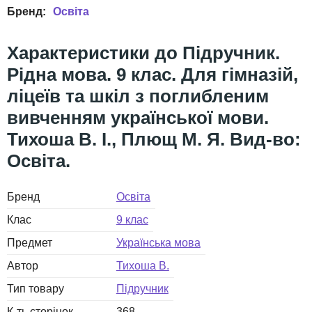
Освіта
Підручник.
Рідна мова. 9 клас. Для гімназій,
ліцеїв та шкіл з поглибленим
вивченням української мови.
Тихоша В. І., Плющ М. Я. Вид-во:
Освіта.
Бренд
Освіта
Клас
9 клас
Предмет
Українська мова
Автор
Тихоша В.
Тип товару
Підручник
К-ть сторінок
368