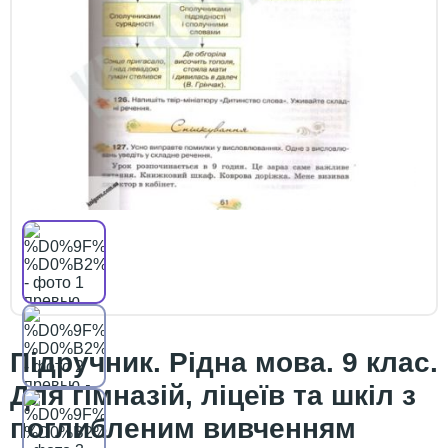
Підручник. Рідна мова. 9 клас.
Для гімназій, ліцеїв та шкіл з
поглибленим вивченням