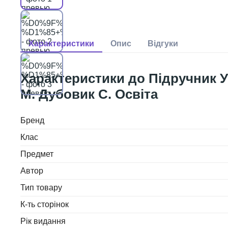
Підручник У
М. Дубовик С. Освіта
Бренд
Клас
Предмет
Автор
Тип товару
К-ть сторінок
Рік видання