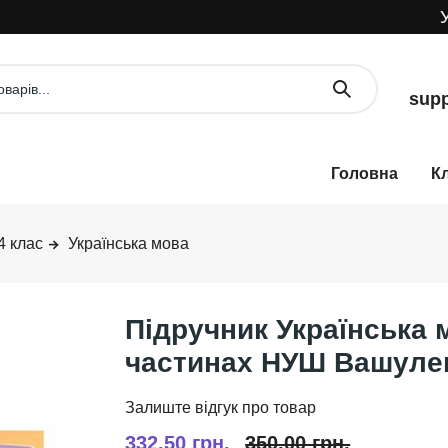
УВА
supp
К
4 клас
Українська мова
Підручник Українська м
частинах НУШ Вашулен
332,50 грн.
350,00 грн.