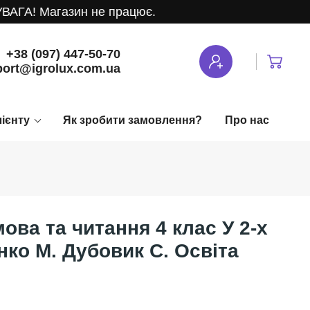
ГА! Магазин не працює.
+38 (097) 447-50-70
ort@igrolux.com.ua
лієнту
Як зробити замовлення?
Про нас
ова та читання 4 клас У 2-х
ко М. Дубовик С. Освіта